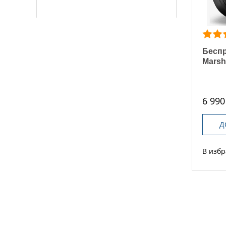
Бесп
Marsh
6 990
Д
В изб