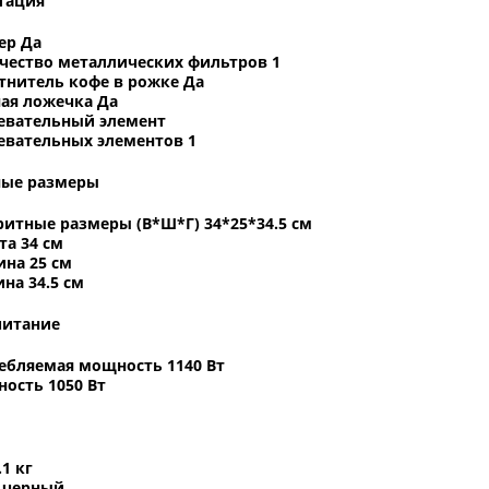
тация
ер Да
чество металлических фильтров 1
тнитель кофе в рожке Да
ая ложечка Да
евательный элемент
евательных элементов 1
ные размеры
ритные размеры (В*Ш*Г) 34*25*34.5 см
та 34 см
на 25 см
на 34.5 см
питание
ебляемая мощность 1140 Вт
ость 1050 Вт
.1 кг
 черный