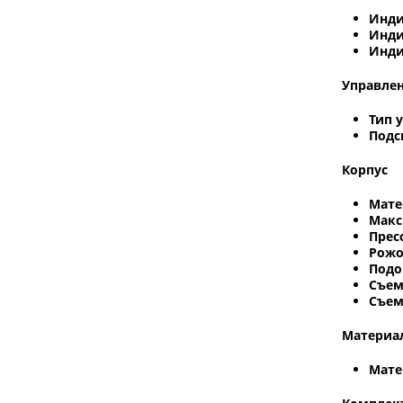
Инди
Инди
Инди
Управле
Тип 
Подс
Корпус
Мате
Макс
Прес
Рожо
Подо
Съем
Съем
Материа
Мате