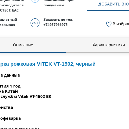
ДОБАВИТЬ В К
оизводителя
получении
СТЕСТ, EAC
сплатный
Заказать по тел.
В избра
мовывоз
+74957966975
Описание
Характеристики
рка рожковая VITEK VT-1502, черный
е данные
нтия 1 год
на Китай
 службы Vitek VT-1502 BK
ойства
кофеварка