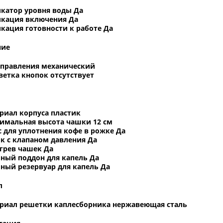
катор уровня воды Да
кация включения Да
кация готовности к работе Да
ние
управления механический
ветка кнопок отсутствует
риал корпуса пластик
имальная высота чашки 12 см
с для уплотнения кофе в рожке Да
к с клапаном давления Да
грев чашек Да
ный поддон для капель Да
ный резервуар для капель Да
л
риал решетки каплесборника нержавеющая сталь