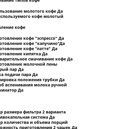
ование типов кофе
льзование молотого кофе Да
используемого кофе молотый
вление кофе
отовление кофе "эспрессо" Да
отовление кофе "капучино"Да
отовление кофе "латте" Да
отовление кипятка Да
варительное смачивание кофе Да
отовление молочной пены
рый пар Да
ка подачи пара Да
лировка положения трубки Да
об вспенивания молока ручной
чинатор Да
р размера фильтра 2 варианта
ивокапельная система Да
р количества и объема порций
ожность приготовления 2 чашек Да