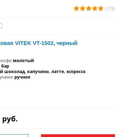
(173)
овая VITEK VT-1502, черный
 кофе
молотый
 бар
й шоколад, капучино, латте, эспрессо
учино
ручное
 руб.