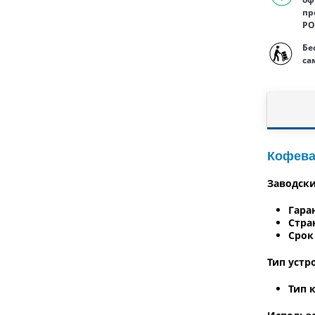
пр
РО
Бе
са
Кофева
Заводски
Гара
Стра
Срок
Тип устр
Тип 