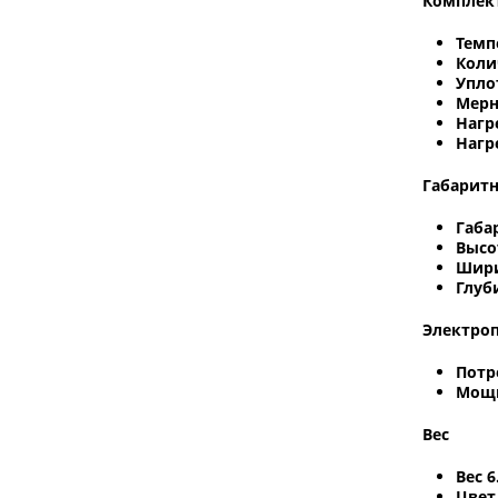
Комплек
Темп
Коли
Упло
Мерн
Нагр
Нагр
Габарит
Габа
Высо
Шири
Глуби
Электро
Потр
Мощн
Вес
Вес 6
Цвет