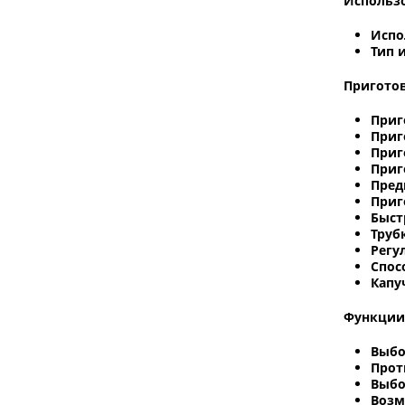
Использ
Испо
Тип 
Пригото
Приг
Приг
Приг
Приг
Пред
Приг
Быст
Труб
Регу
Спос
Капу
Функции
Выбо
Прот
Выбо
Возм