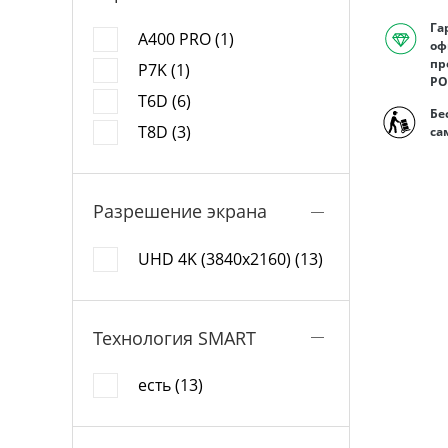
Га
A400 PRO (1)
оф
пр
P7K (1)
РО
T6D (6)
Бе
T8D (3)
са
Разрешение экрана
UHD 4K (3840x2160) (13)
Технология SMART
есть (13)