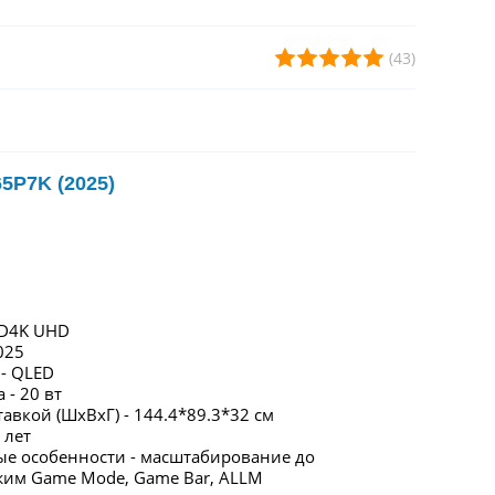
(43)
5P7K (2025)
HD4K UHD
025
 - QLED
 - 20 вт
авкой (ШxВxГ) - 144.4*89.3*32 см
 лет
е особенности - масштабирование до
жим Game Mode, Game Bar, ALLM