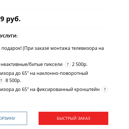
9 руб.
УСЛУГИ:
 подарок! (При заказе монтажа телевизора на
 неактивные/битые пиксели
2 500р.
?
визора до 65" на наклонно-поворотный
8 500р.
?
визора до 65" на фиксированный кронштейн
?
ОРЗИНУ
БЫСТРЫЙ ЗАКАЗ