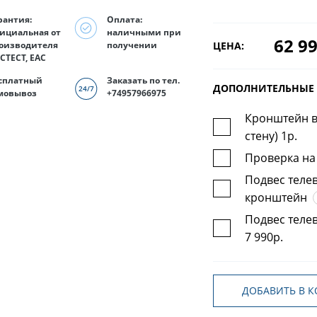
рантия:
Оплата:
ициальная от
наличными при
62 99
ЦЕНА:
оизводителя
получении
СТЕСТ, EAC
сплатный
Заказать по тел.
ДОПОЛНИТЕЛЬНЫЕ 
мовывоз
+74957966975
Кронштейн в
стену) 1р.
Проверка на
Подвес теле
кронштейн
Подвес теле
7 990р.
ДОБАВИТЬ В К