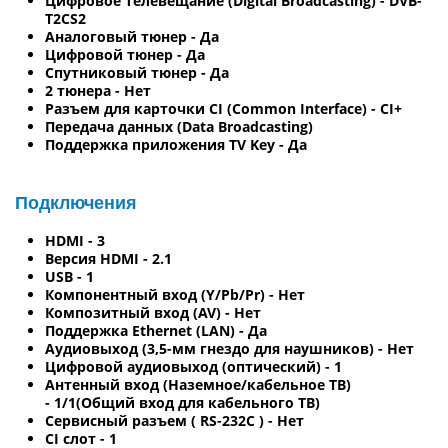
Цифровое телевещание (Digital Broadcasting) - DVB-
T2CS2
Аналоговый тюнер - Да
Цифровой тюнер - Да
Спутниковый тюнер - Да
2 тюнера - Нет
Разъем для карточки CI (Common Interface) - CI+
Передача данных (Data Broadcasting)
Поддержка приложения TV Key - Да
Подключения
HDMI - 3
Версия HDMI - 2.1
USB - 1
Компонентный вход (Y/Pb/Pr) - Нет
Композитный вход (AV) - Нет
Поддержка Ethernet (LAN) - Да
Аудиовыход (3,5-мм гнездо для наушников) - Нет
Цифровой аудиовыход (оптический) - 1
Антенный вход (Наземное/кабельное ТВ)
- 1/1(Общий вход для кабельного ТВ)
Сервисный разъем ( RS-232C ) - Нет
CI слот - 1