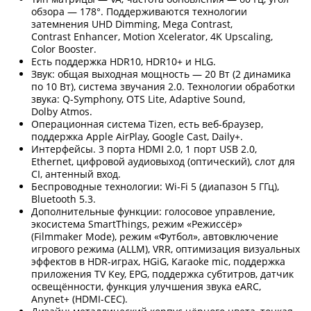
обзора — 178°. Поддерживаются технологии
затемнения UHD Dimming, Mega Contrast,
Contrast Enhancer, Motion Xcelerator, 4K Upscaling,
Color Booster.
Есть поддержка HDR10, HDR10+ и HLG.
Звук: общая выходная мощность — 20 Вт (2 динамика
по 10 Вт), система звучания 2.0. Технологии обработки
звука: Q-Symphony, OTS Lite, Adaptive Sound,
Dolby Atmos.
Операционная система Tizen, есть веб-браузер,
поддержка Apple AirPlay, Google Cast, Daily+.
Интерфейсы. 3 порта HDMI 2.0, 1 порт USB 2.0,
Ethernet, цифровой аудиовыход (оптический), слот для
CI, антенный вход.
Беспроводные технологии: Wi-Fi 5 (диапазон 5 ГГц),
Bluetooth 5.3.
Дополнительные функции: голосовое управление,
экосистема SmartThings, режим «Режиссёр»
(Filmmaker Mode), режим «Футбол», автовключение
игрового режима (ALLM), VRR, оптимизация визуальных
эффектов в HDR-играх, HGiG, Karaoke mic, поддержка
приложения TV Key, EPG, поддержка субтитров, датчик
освещённости, функция улучшения звука eARC,
Anynet+ (HDMI-CEC).