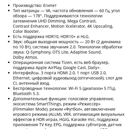
Производство: Египет
Тип матрицы — VA, частота обновления — 60 Гц, угол
обзора — 178°. Поддерживаются технологии
затемнения UHD Dimming, Mega Contrast,
Contrast Enhancer, Motion Xcelerator, 4K Upscaling,
Color Booster.
Есть поддержка HDR10, HDR10+ и HLG.
Звук: общая выходная мощность — 20 Вт (2 динамика
по 10 Вт), система звучания 2.0. Технологии обработки
звука: Q-Symphony, OTS Lite, Adaptive Sound,
Dolby Atmos.
Операционная система Tizen, есть веб-браузер,
поддержка Apple AirPlay, Google Cast, Daily+.
Интерфейсы. 3 порта HDMI 2.0, 1 порт USB 2.0,
Ethernet, цифровой аудиовыход (оптический), слот для
CI, антенный вход.
Беспроводные технологии: Wi-Fi 5 (диапазон 5 ГГц),
Bluetooth 5.3.
Дополнительные функции: голосовое управление,
экосистема SmartThings, режим «Режиссёр»
(Filmmaker Mode), режим «Футбол», автовключение
игрового режима (ALLM), VRR, оптимизация визуальных
эффектов в HDR-играх, HGiG, Karaoke mic, поддержка
приложения TV Key, EPG, поддержка субтитров, датчик