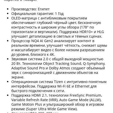
Производство: Египет
Официальная гарантия: 1 Год
OLED-матрица с антибликовым покрытием
обеспечивает глубокий чёрный цвет, бесконечную
контрастность и широкие углы обзора (178° по
горизонтали и вертикали). Поддержка HDR10+ и HLG
улучшает детализацию в светлых и тёмных сценах.
Процессор NQ4 AI Gen2 анализирует контент в
реальном времени, улучшает чёткость, снижает шумы
и масштабирует видео с более низким разрешением
до уровня, близкого к 4K.
Звуковая система 2.0 с общей выходной мощностью
20 Вт. Технологии Object Tracking Sound, Q-Symphony,
Adaptive Sound Pro и Dolby Atmos создают объёмный
звук с синхронизацией с движением объектов на
экране.
Операционная система Tizen с интуитивно понятным
интерфейсом. Поддержка Wi-Fi 6E и Ethernet для
быстрого подключения к сети.
Поддержка HDMI 2.1, технологии FreeSync Premium,
Variable Refresh Rate (VRR), Auto Game Mode (ALLM),
Game Motion Plus и ультраширокий обзор в игровом
режиме (Super Ultra Wide Game View).