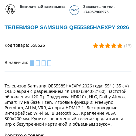
Бесплатный самовывоз
Заказать по тел.
+74957966975
ТЕЛЕВИЗОР SAMSUNG QE55S85HAEXPY 2026
Код товара: 558526
(13)
В наличии:
Телевизор Samsung QE55S85HAEXPY 2026 года: 55″ (135 см)
OLED-экран с разрешением 4K UHD (3840×2160), частотой
обновления 120 Гц. Поддержка HDR10+, HLG, Dolby Atmos,
Smart TV на базе Tizen. Игровые функции: FreeSync
Premium, ALLM, VRR, 4 порта HDMI 2.1. Беспроводные
интерфейсы: Wi‑Fi 6E, Bluetooth 5.3. Крепление VESA
300×200 мм. Купите современный телевизор для кино и
игр с безупречной картинкой и объёмным звуком.
Коротко о товаре: