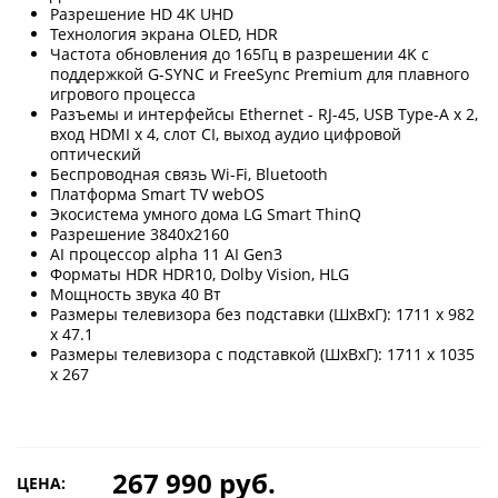
Разрешение HD 4K UHD
Технология экрана OLED, HDR
Частота обновления до 165Гц в разрешении 4K с
поддержкой G-SYNC и FreeSync Premium для плавного
игрового процесса
Разъемы и интерфейсы Ethernet - RJ-45, USB Type-A x 2,
вход HDMI x 4, слот CI, выход аудио цифровой
оптический
Беспроводная связь Wi-Fi, Bluetooth
Платформа Smart TV webOS
Экосистема умного дома LG Smart ThinQ
Разрешение 3840x2160
AI процессор alpha 11 AI Gen3
Форматы HDR HDR10, Dolby Vision, HLG
Мощность звука 40 Вт
Размеры телевизора без подставки (ШхВхГ): 1711 x 982
x 47.1
Размеры телевизора с подставкой (ШхВхГ): 1711 x 1035
x 267
267 990 руб.
ЦЕНА: