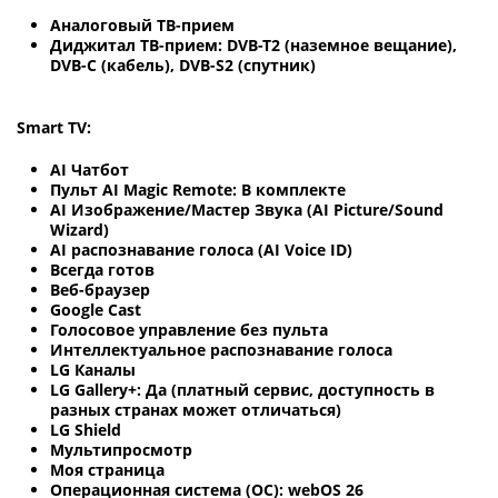
Аналоговый ТВ-прием
Диджитал ТВ-прием: DVB-T2 (наземное вещание),
DVB-C (кабель), DVB-S2 (спутник)
Smart TV:
AI Чатбот
Пульт AI Magic Remote: В комплекте
AI Изображение/Мастер Звука (AI Picture/Sound
Wizard)
AI распознавание голоса (AI Voice ID)
Всегда готов
Веб-браузер
Google Cast
Голосовое управление без пульта
Интеллектуальное распознавание голоса
LG Каналы
LG Gallery+: Да (платный сервис, доступность в
разных странах может отличаться)
LG Shield
Мультипросмотр
Моя страница
Операционная система (ОС): webOS 26