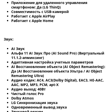
Приложение для удаленного управления
смартфоном: Да (LG ThinQ)
Совместимость с USB-камерой
Работает с Apple AirPlay
Работает с Apple Home
Звук:
AI Звук
Альфа 11 AI Звук Про (AI Sound Pro) (Виртуальный
11.1.2-апмиксинг)
Адаптивная настройка учетных параметров
AI Восстановление объекта (AI Object Remastering):
Да (AI Восстановление объекта Ультра / AI Object
Remastering Ultra)
Аудио кодек: AC4, AC3(Dolby Digital), EAC3, HE-AAC,
AAC, MP2, MP3, PCM, apt-X
Аудио выход: 40Вт
Чистый голос Pro
Dolby Atmos
LG Синхронизация звука
Одновременный вывод звука
Звуковой режим