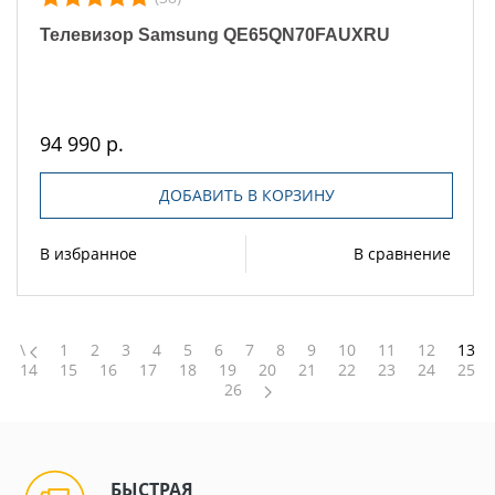
Телевизор Samsung QE65QN70FAUXRU
94 990 р.
ДОБАВИТЬ В КОРЗИНУ
В избранное
В сравнение
\
1
2
3
4
5
6
7
8
9
10
11
12
13
14
15
16
17
18
19
20
21
22
23
24
25
26
БЫСТРАЯ